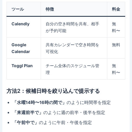
ツール
特徴
料金
Calendly
自分の空き時間を共有、相手
無
が予約可能
料〜
Google
共有カレンダーで空き時間を
無料
Calendar
可視化
Toggl Plan
チーム全体のスケジュール管
無
理
料〜
方法2：候補日時を絞り込んで提示する
「水曜14時〜16時の間で」
のように時間帯を指定
「来週前半で」
のように週の前半・後半を指定
「午前中で」
のように午前・午後を指定