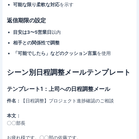
可能な限り柔軟な対応
を示す
返信期限の設定
目安は3〜5営業日
以内
相手との関係性で調整
「可能でしたら」などのクッション言葉
を使用
シーン別日程調整メールテンプレート
テンプレート1：上司への日程調整メール
件名：
【日程調整】プロジェクト進捗確認のご相談
本文：
〇〇部長
お疲れ様です。〇〇部の佐藤です。