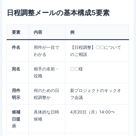
日程調整メールの基本構成5要素
要素
内容
例
件名
用件が一目で
【日程調整】〇〇について
わかる
のご相談
宛名
相手の名前・
〇〇様
役職
用件
何のための日
新プロジェクトのキックオ
明示
程調整か
フ会議
候補
具体的な日時
4月20日（月）14:00〜
日提
候補
示