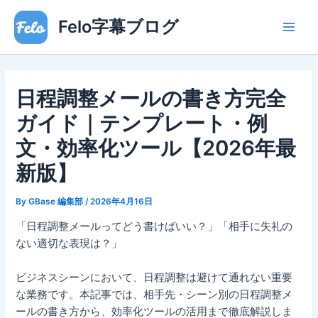
内
Main
Felo字幕ブログ
容
Men
を
ス
キ
日程調整メールの書き方完全
ッ
プ
ガイド｜テンプレート・例
文・効率化ツール【2026年最
新版】
By
GBase 編集部
/
2026年4月16日
「日程調整メールってどう書けばいい？」「相手に失礼の
ない適切な表現は？」
ビジネスシーンにおいて、日程調整は避けて通れない重要
な業務です。本記事では、相手先・シーン別の日程調整メ
ールの書き方から、効率化ツールの活用まで徹底解説しま