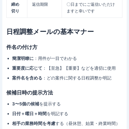
締め
返信期限
〇日までにご返信いただけ
切り
ますと幸いです
日程調整メールの基本マナー
件名の付け方
簡潔明瞭に
：用件が一目でわかる
重要度に応じて
：【至急】【重要】などを適切に使用
案件名を含める
：どの案件に関する日程調整か明記
候補日時の提示方法
3〜5個の候補
を提示する
日付＋曜日＋時間
を明記する
相手の業務時間を考慮
する（昼休憩、始業・終業時間）