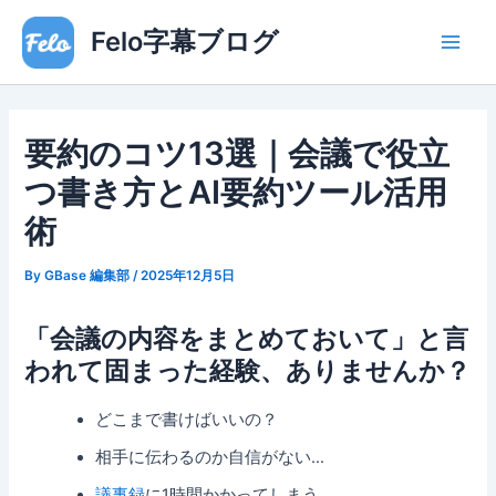
内
Main
Felo字幕ブログ
容
Men
を
ス
キ
要約のコツ13選｜会議で役立
ッ
プ
つ書き方とAI要約ツール活用
術
By
GBase 編集部
/
2025年12月5日
「会議の内容をまとめておいて」と言
われて固まった経験、ありませんか？
どこまで書けばいいの？
相手に伝わるのか自信がない…
議事録
に1時間かかってしまう