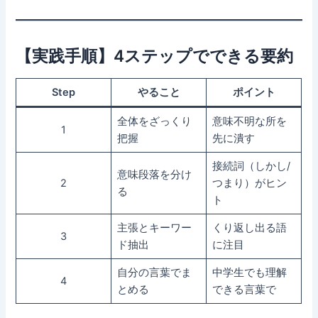
【実践手順】4ステップでできる要約
Step
やること
ポイント
全体をざっくり
意味不明な所を
1
把握
先に潰す
接続詞（しかし/
意味段落を分け
2
つまり）がヒン
る
ト
主張とキーワー
くり返し出る語
3
ド抽出
に注目
自分の言葉でま
中学生でも理解
4
とめる
できる言葉で