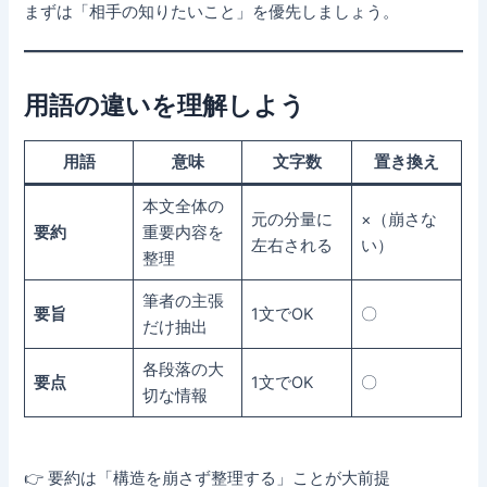
まずは「相手の知りたいこと」を優先しましょう。
用語の違いを理解しよう
用語
意味
文字数
置き換え
本文全体の
元の分量に
×（崩さな
要約
重要内容を
左右される
い）
整理
筆者の主張
要旨
1文でOK
〇
だけ抽出
各段落の大
要点
1文でOK
〇
切な情報
👉 要約は「構造を崩さず整理する」ことが大前提