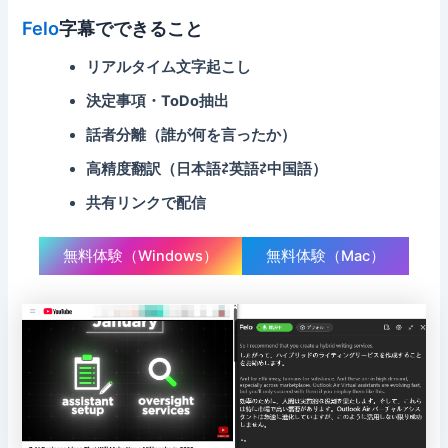
Felo
字幕でできること
リアルタイム文字起こし
決定事項・ToDo抽出
話者分離（誰が何を言ったか）
高精度翻訳（日本語⇄英語⇄中国語）
共有リンクで配信
無料体験（Windows）
無料体験（Mac）