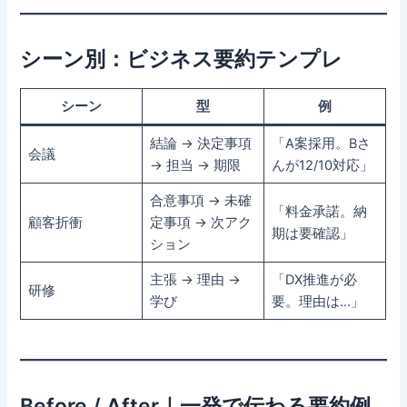
シーン別：ビジネス要約テンプレ
シーン
型
例
結論 → 決定事項
「A案採用。Bさ
会議
→ 担当 → 期限
んが12/10対応」
合意事項 → 未確
「料金承諾。納
顧客折衝
定事項 → 次アク
期は要確認」
ション
主張 → 理由 →
「DX推進が必
研修
学び
要。理由は…」
Before / After｜一発で伝わる要約例