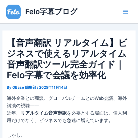
内
Main
Felo字幕ブログ
容
Men
を
ス
キ
【音声翻訳 リアルタイム】ビ
ッ
プ
ジネスで使えるリアルタイム
音声翻訳ツール完全ガイド｜
Felo字幕で会議を効率化
By
GBase 編集部
/
2025年11月14日
海外企業との商談、グローバルチームとのWeb会議、海外
講演の視聴——
近年、
リアルタイム音声翻訳
を必要とする場面は、個人利
用だけでなく、ビジネスでも急速に増えています。
しかし、