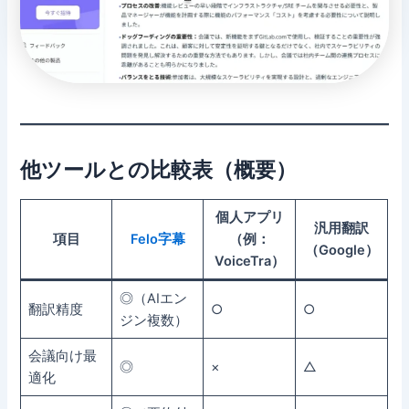
他ツールとの比較表（概要）
個人アプリ
汎用翻訳
項目
Felo字幕
（例：
（Google）
VoiceTra）
◎（AIエン
翻訳精度
○
○
ジン複数）
会議向け最
◎
×
△
適化