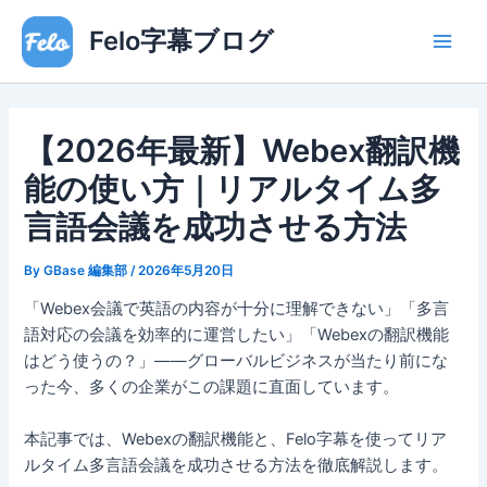
内
Main
Felo字幕ブログ
容
Men
を
ス
キ
【2026年最新】Webex翻訳機
ッ
プ
能の使い方｜リアルタイム多
言語会議を成功させる方法
By
GBase 編集部
/
2026年5月20日
「Webex会議で英語の内容が十分に理解できない」「多言
語対応の会議を効率的に運営したい」「Webexの翻訳機能
はどう使うの？」——グローバルビジネスが当たり前にな
った今、多くの企業がこの課題に直面しています。
本記事では、Webexの翻訳機能と、Felo字幕を使ってリア
ルタイム多言語会議を成功させる方法を徹底解説します。