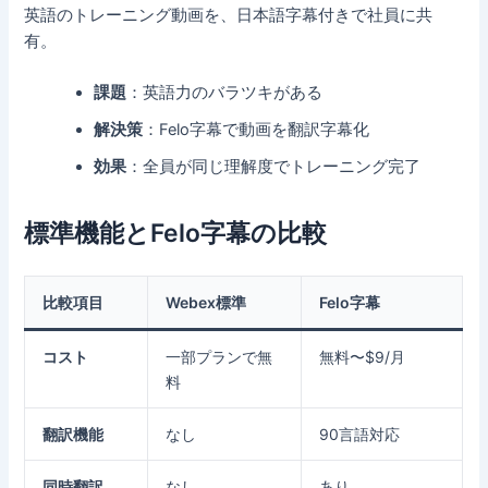
英語のトレーニング動画を、日本語字幕付きで社員に共
有。
課題
：英語力のバラツキがある
解決策
：Felo字幕で動画を翻訳字幕化
効果
：全員が同じ理解度でトレーニング完了
標準機能とFelo字幕の比較
比較項目
Webex標準
Felo字幕
コスト
一部プランで無
無料〜$9/月
料
翻訳機能
なし
90言語対応
同時翻訳
なし
あり