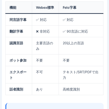
機能
Webex標準
Felo字幕
同言語字幕
✅ 対応
✅ 対応
翻訳字幕
❌ 非対応
✅ 90言語に対応
認識言語
主要言語の
20以上の言語
み
ボット参加
不要
不要
エクスポー
不可
テキスト/SRT/PDFで出
ト
力
話者識別
あり
高精度識別