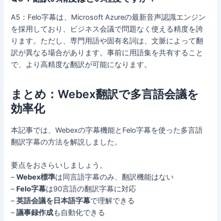
A5：Felo字幕は、Microsoft Azureの最新音声認識エンジン
を採用しており、ビジネス会議で問題なく使える精度を誇
ります。ただし、専門用語や固有名詞は、文脈によって翻
訳が異なる場合があります。事前に用語集を共有すること
で、より高精度な翻訳が可能になります。
まとめ：Webex翻訳で多言語会議を
効率化
本記事では、Webexの字幕機能とFelo字幕を使った多言語
翻訳字幕の方法を解説しました。
要点をおさらいしましょう。
–
Webex標準
は同言語字幕のみ、翻訳機能はない
–
Felo字幕
は90言語の翻訳字幕に対応
–
英語会議を日本語字幕
で理解できる
–
議事録作成
も自動化できる