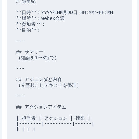
# 議事録

**日時**：YYYY年MM月DD日 HH:MM〜HH:MM

**場所**：Webex会議

**参加者**：

**目的**：

---

## サマリー

（結論を1〜3行で）

---

## アジェンダと内容

（文字起こしテキストを整理）

---

## アクションアイテム

| 担当者 | アクション | 期限 |

|--------|----------|------|

| | | |
