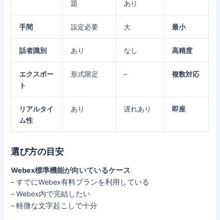
題
あり
手間
設定必要
大
最小
話者識別
あり
なし
高精度
エクスポー
形式限定
–
複数対応
ト
リアルタイ
あり
遅れあり
即座
ム性
選び方の目安
Webex標準機能が向いているケース
– すでにWebex有料プランを利用している
– Webex内で完結したい
– 軽微な文字起こしで十分