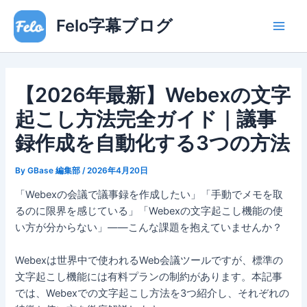
内
Main
Felo字幕ブログ
容
Men
を
ス
キ
【2026年最新】Webexの文字
ッ
プ
起こし方法完全ガイド｜議事
録作成を自動化する3つの方法
By
GBase 編集部
/
2026年4月20日
「Webexの会議で議事録を作成したい」「手動でメモを取
るのに限界を感じている」「Webexの文字起こし機能の使
い方が分からない」——こんな課題を抱えていませんか？
Webexは世界中で使われるWeb会議ツールですが、標準の
文字起こし機能には有料プランの制約があります。本記事
では、Webexでの文字起こし方法を3つ紹介し、それぞれの