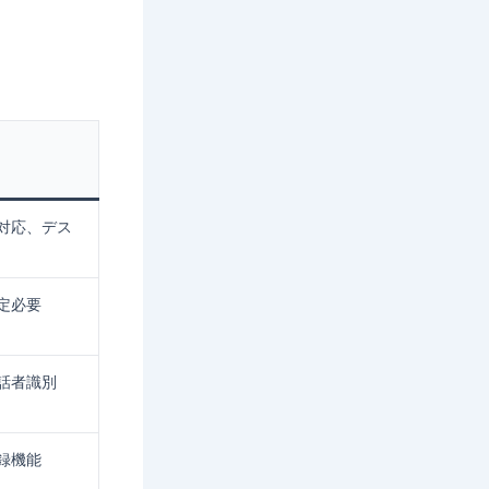
対応、デス
定必要
話者識別
録機能