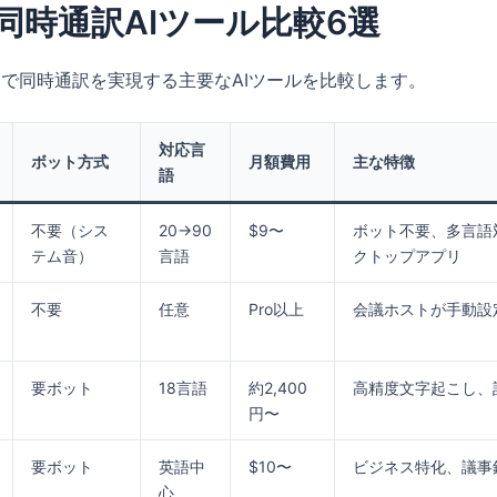
m同時通訳AIツール比較6選
mで同時通訳を実現する主要なAIツールを比較します。
対応言
ボット方式
月額費用
主な特徴
語
不要（シス
20→90
$9〜
ボット不要、多言語
テム音）
言語
クトップアプリ
不要
任意
Pro以上
会議ホストが手動設
要ボット
18言語
約2,400
高精度文字起こし、
円〜
要ボット
英語中
$10〜
ビジネス特化、議事
心