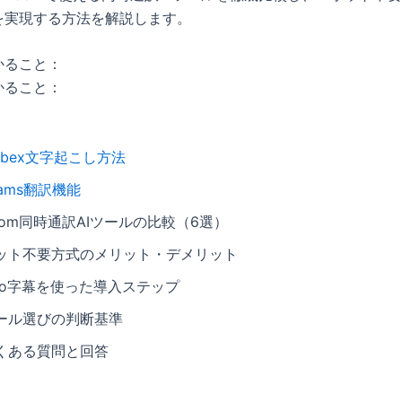
を実現する方法を解説します。
かること：
かること：
ebex文字起こし方法
eams翻訳機能
oom同時通訳AIツールの比較（6選）
ット不要方式のメリット・デメリット
elo字幕を使った導入ステップ
ール選びの判断基準
くある質問と回答