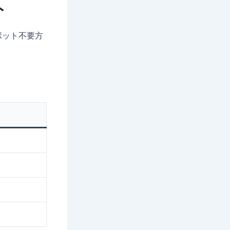
ト
ボット不要方