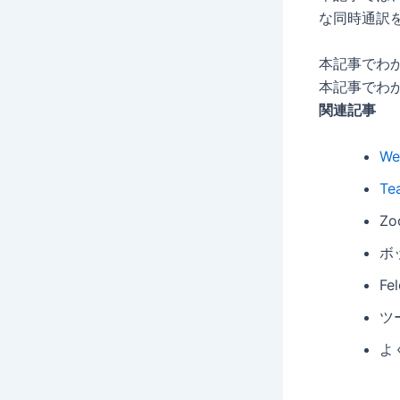
な同時通訳
本記事でわ
本記事でわ
関連記事
W
T
Z
ボ
F
ツ
よ