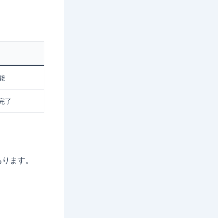
能
完了
あります。