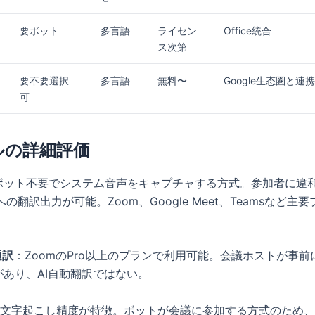
要ボット
多言語
ライセン
Office統合
ス次第
要不要選択
多言語
無料〜
Google生态圏と連携
可
ルの詳細評価
ボット不要でシステム音声をキャプチャする方式。参加者に違
への翻訳出力が可能。Zoom、Google Meet、Teamsなど主
。
通訳
：ZoomのPro以上のプランで利用可能。会議ホストが事
あり、AI自動翻訳ではない。
文字起こし精度が特徴。ボットが会議に参加する方式のため、