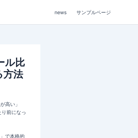
news
サンプルページ
ツール比
る方法
トが高い」
たり前になっ
要」で本格的