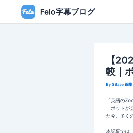
内
Felo字幕ブログ
容
を
ス
キ
ッ
プ
【20
較｜
By
GBase 編
「英語のZ
「ボットが
た今、多く
本記事では、