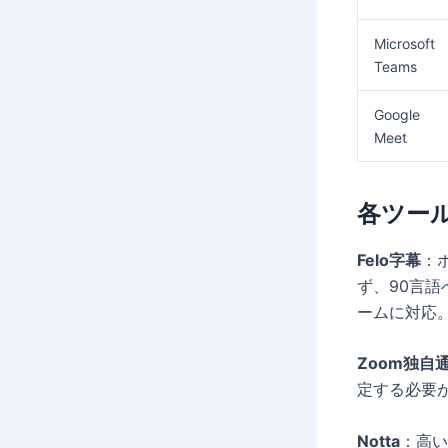
Microsoft
Teams
Google
Meet
各ツー
Felo字幕
：
ず、90言語
ームに対応
Zoom独自
定する必要が
Notta
：高い