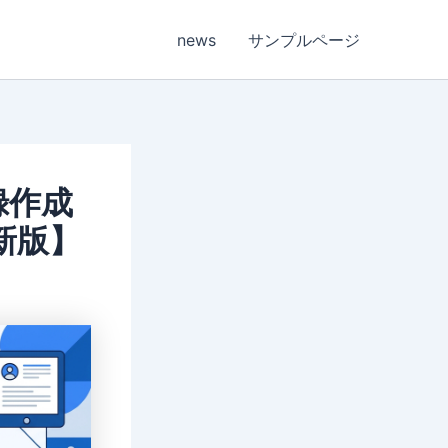
news
サンプルページ
録作成
新版】