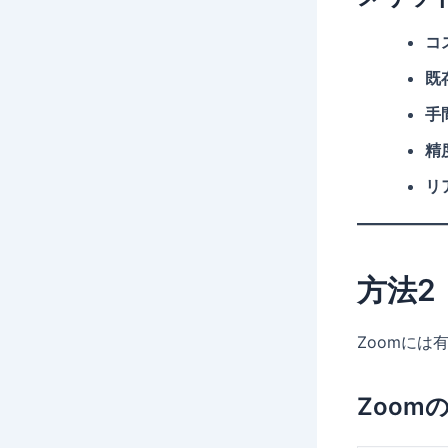
コ
既
手
精
リ
方法2
Zoomに
Zoom