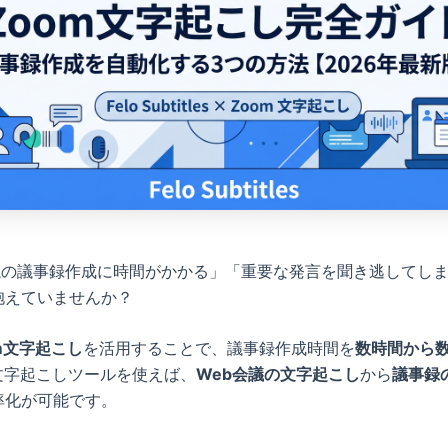
会議の議事録作成に時間がかかる」「重要な発言を聞き逃してし
抱えていませんか？
m文字起こし
を活用することで、議事録作成時間を
数時間から
文字起こしツールを使えば、
Web会議の文字起こし
から
議事録
率化が可能です。