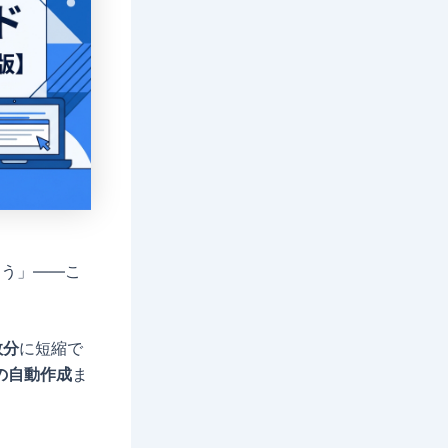
まう」——こ
数分
に短縮で
の自動作成
ま