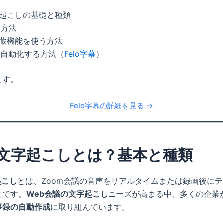
、
文字起こしの基礎と種類
う方法
の内蔵機能を使う方法
ルで自動化する方法（
Felo字幕
）
ます。
Felo字幕の詳細を見る →
m文字起こしとは？基本と種類
起こし
とは、Zoom会議の音声をリアルタイムまたは録画後に
とです。
Web会議の文字起こし
ニーズが高まる中、多くの企業
事録の自動作成
に取り組んでいます。