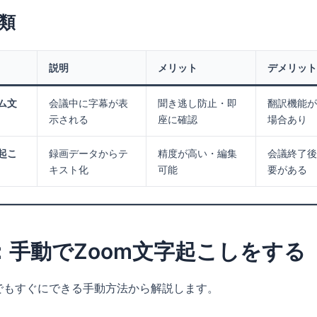
類
説明
メリット
デメリット
ム文
会議中に字幕が表
聞き逃し防止・即
翻訳機能が
示される
座に確認
場合あり
起こ
録画データからテ
精度が高い・編集
会議終了後
キスト化
可能
要がある
：手動でZoom文字起こしをする
でもすぐにできる手動方法から解説します。