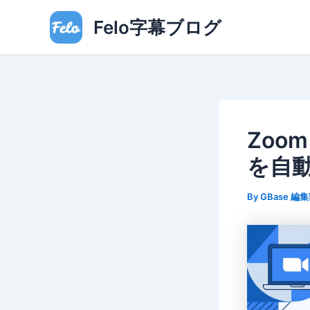
内
Felo字幕ブログ
容
を
ス
キ
ッ
プ
Zoo
を自動
By
GBase 編