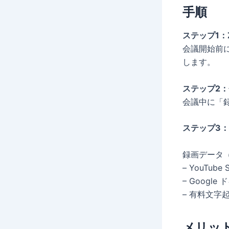
手順
ステップ1：
会議開始前
します。
ステップ2
会議中に「
ステップ3
録画データ
– YouTube
– Googl
– 有料文字
メリッ