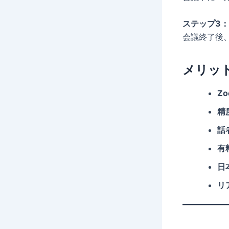
ステップ3
会議終了後
メリッ
Z
精
話
有
日
リ