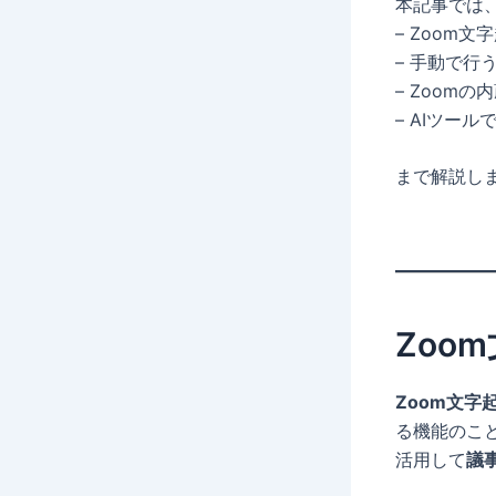
本記事では
– Zoom
– 手動で行
– Zoom
– AIツー
まで解説し
Zoo
Zoom文字
る機能のこ
活用して
議