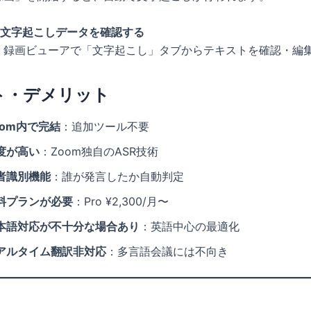
：文字起こしデータを確認する
、録画ビューアで「文字起こし」タブからテキストを確認・編
ト・デメリット
oom内で完結
：追加ツール不要
度が高い
：Zoom独自のASR技術
者識別機能
：誰が発言したか自動判定
料プランが必要
：Pro ¥2,300/月〜
本語対応が不十分な場合あり
：英語中心の最適化
アルタイム翻訳非対応
：多言語会議には不向き