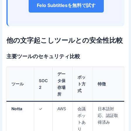
Felo Subtitlesを無料で試す
他の文字起こしツールとの安全性比較
主要ツールのセキュリティ比較
デー
ボッ
SOC
タ保
ツール
ト方
特徴
2
存場
式
所
Notta
✓
AWS
会議
日本語対
ボッ
応、認証取
トあ
得済み
り