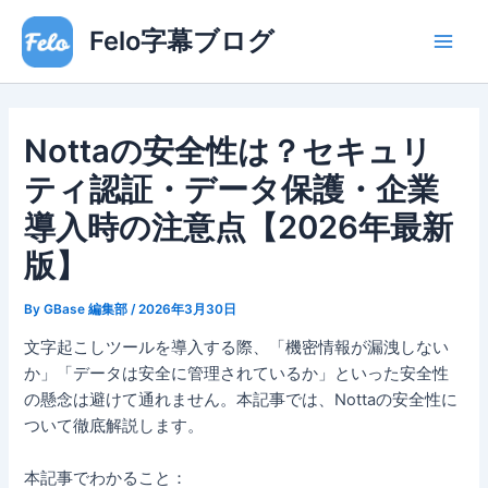
内
Main
Felo字幕ブログ
容
Men
を
ス
キ
Nottaの安全性は？セキュリ
ッ
プ
ティ認証・データ保護・企業
導入時の注意点【2026年最新
版】
By
GBase 編集部
/
2026年3月30日
文字起こしツールを導入する際、「機密情報が漏洩しない
か」「データは安全に管理されているか」といった安全性
の懸念は避けて通れません。本記事では、Nottaの安全性に
ついて徹底解説します。
本記事でわかること：