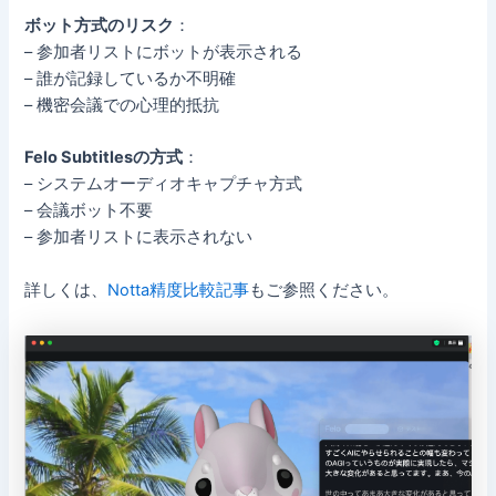
ボット方式のリスク
：
– 参加者リストにボットが表示される
– 誰が記録しているか不明確
– 機密会議での心理的抵抗
Felo Subtitlesの方式
：
– システムオーディオキャプチャ方式
– 会議ボット不要
– 参加者リストに表示されない
詳しくは、
Notta精度比較記事
もご参照ください。