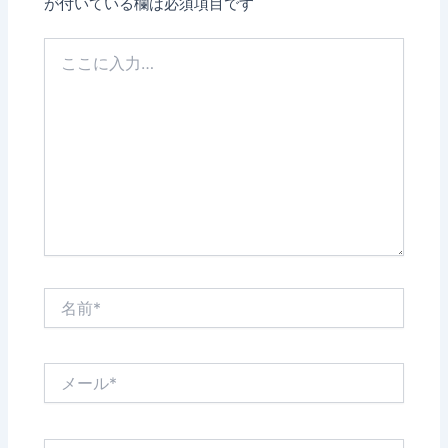
が付いている欄は必須項目です
こ
こ
に
入
力…
名
前
*
メ
ー
ル
*
サ