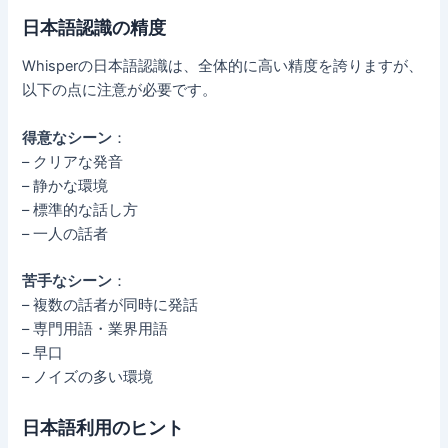
日本語認識の精度
Whisperの日本語認識は、全体的に高い精度を誇りますが、
以下の点に注意が必要です。
得意なシーン
：
– クリアな発音
– 静かな環境
– 標準的な話し方
– 一人の話者
苦手なシーン
：
– 複数の話者が同時に発話
– 専門用語・業界用語
– 早口
– ノイズの多い環境
日本語利用のヒント