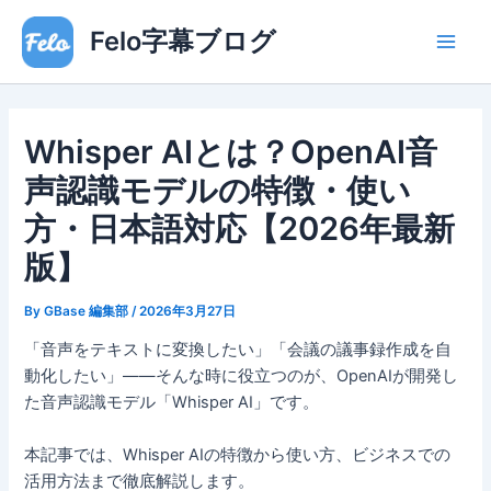
内
Main
Felo字幕ブログ
容
Men
を
ス
キ
Whisper AIとは？OpenAI音
ッ
プ
声認識モデルの特徴・使い
方・日本語対応【2026年最新
版】
By
GBase 編集部
/
2026年3月27日
「音声をテキストに変換したい」「会議の議事録作成を自
動化したい」——そんな時に役立つのが、OpenAIが開発し
た音声認識モデル「Whisper AI」です。
本記事では、Whisper AIの特徴から使い方、ビジネスでの
活用方法まで徹底解説します。