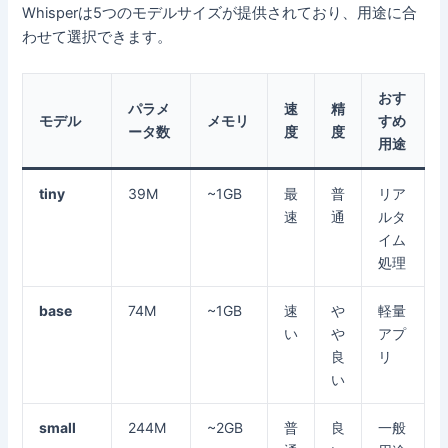
Whisperは5つのモデルサイズが提供されており、用途に合
わせて選択できます。
おす
パラメ
速
精
モデル
メモリ
すめ
ータ数
度
度
用途
tiny
39M
~1GB
最
普
リア
速
通
ルタ
イム
処理
base
74M
~1GB
速
や
軽量
い
や
アプ
良
リ
い
small
244M
~2GB
普
良
一般