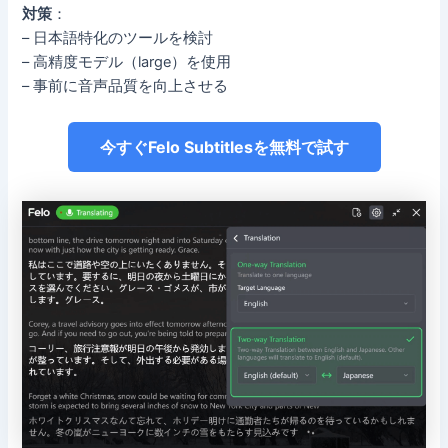
対策
：
– 日本語特化のツールを検討
– 高精度モデル（large）を使用
– 事前に音声品質を向上させる
今すぐFelo Subtitlesを無料で試す