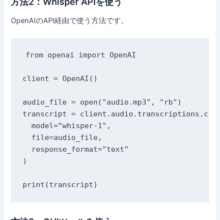
方法2：Whisper APIを使う
OpenAIのAPI経由で使う方法です。
from openai import OpenAI

client = OpenAI()

audio_file = open("audio.mp3", "rb")

transcript = client.audio.transcriptions.crea
  model="whisper-1",

  file=audio_file,

  response_format="text"

)
