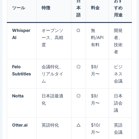
日
おす
ツール
特徴
本
料金
すめ
語
用途
Whisper
オープンソ
○
無
開発
AI
ース、高精
料/API
者、
度
有料
技術
者
Felo
会議特化、
◎
$9/
ビジ
Subtitles
リアルタイ
月〜
ネス
ム
会議
Notta
日本語最適
◎
$9/
日本
化
月〜
語会
議
Otter.ai
英語特化
△
$10/
英語
月〜
会議