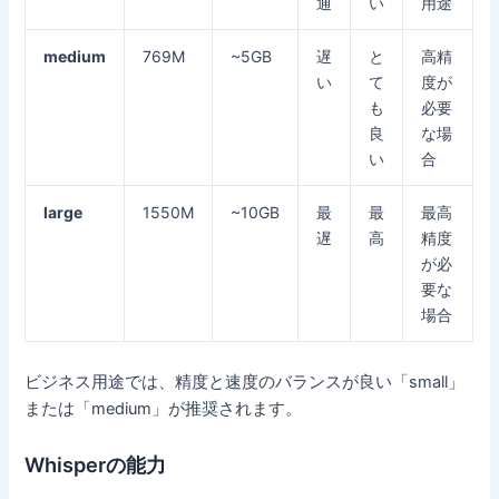
通
い
用途
medium
769M
~5GB
遅
と
高精
い
て
度が
も
必要
良
な場
い
合
large
1550M
~10GB
最
最
最高
遅
高
精度
が必
要な
場合
ビジネス用途では、精度と速度のバランスが良い「small」
または「medium」が推奨されます。
Whisperの能力