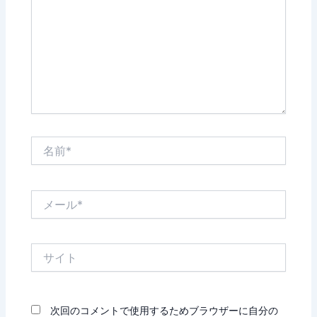
入
力…
名
前
*
メ
ー
ル
*
サ
イ
ト
次回のコメントで使用するためブラウザーに自分の