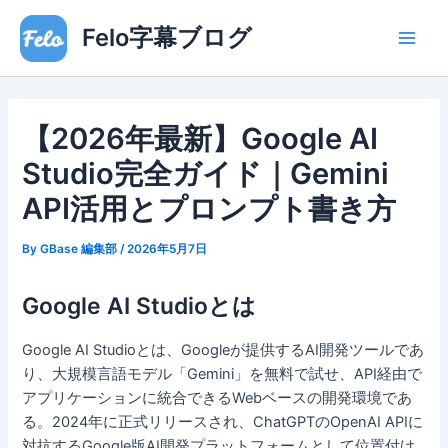
内
Main
Felo字幕ブログ
容
Men
を
ス
キ
【2026年最新】Google AI
ッ
プ
Studio完全ガイド｜Gemini
API活用とプロンプト書き方
By
GBase 編集部
/
2026年5月7日
Google AI Studioとは
Google AI Studioとは、Googleが提供するAI開発ツールであ
り、大規模言語モデル「Gemini」を無料で試せ、API経由で
アプリケーションに統合できるWebベースの開発環境であ
る。2024年に正式リリースされ、ChatGPTのOpenAI APIに
対抗するGoogle版AI開発プラットフォームとして位置付け