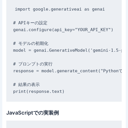
import google.generativeai as genai

# APIキーの設定

genai.configure(api_key="YOUR_API_KEY")

# モデルの初期化

model = genai.GenerativeModel('gemini-1.5-pro
# プロンプトの実行

response = model.generate_content("Pythonで
# 結果の表示

JavaScriptでの実装例