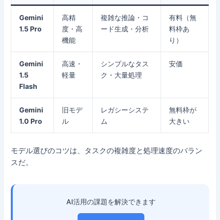
Gemini
高精
複雑な推論・コ
有料（無
1.5 Pro
度・高
ード生成・分析
料枠あ
機能
り）
Gemini
高速・
シンプルなタス
安価
1.5
軽量
ク・大量処理
Flash
Gemini
旧モデ
レガシーシステ
無料枠が
1.0 Pro
ル
ム
大きい
モデル選びのコツは、タスクの複雑度と処理速度のバラン
スだ。
AI活用の課題を解決できます