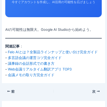
今すぐアカウントを作成し、AI活用の可能性を広げましょう
AIの可能性は無限大。Google AI Studioから始めよう。
関連記事
：
–
Felo AIとは？全製品ラインナップと使い分け完全ガイド
–
多言語会議の運営コツ完全ガイド
–
議事録の会話形式での書き方
–
Web会議リアルタイム翻訳アプリ TOP3
–
会議メモの取り方完全ガイド
前
次